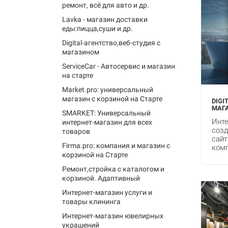
ремонт, всё для авто и др.
Lavka - магазин доставки
еды:пицца,суши и др.
Digital-агентство,веб-студия с
магазином
ServiceCar - Автосервис и магазин
на старте
Market.pro: универсальный
магазин с корзиной на Старте
DIGI
МАГ
SMARKET: Универсальный
Инте
интернет-магазин для всех
созд
товаров
сайт
Firma.pro: компания и магазин с
комп
корзиной на Старте
Ремонт,стройка с каталогом и
корзиной. Адаптивный
Интернет-магазин услуги и
товары клининга
Интернет-магазин ювелирных
украшений