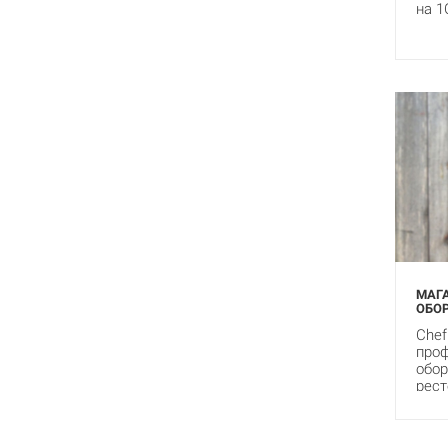
на 1
МАГ
ОБО
Chef
проф
обор
рест