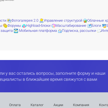
ости
Фотогалерея 2.0
Управление структурой
Облачные х
сы
Форумы
Highload-блоки
Масштабирование
Блоги
 защита
Мобильная платформа
Подписка, рассылки
Инт
ли у вас остались вопросы, заполните форму и наши
ециалисты в ближайшее время свяжутся с вами
Оплата
Каталог
Акции
Компания
Конт