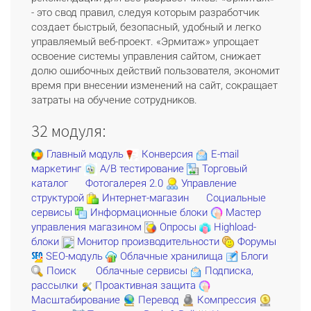
- это свод правил, следуя которым разработчик
создает быстрый, безопасный, удобный и легко
управляемый веб-проект. «Эрмитаж» упрощает
освоение системы управления сайтом, снижает
долю ошибочных действий пользователя, экономит
время при внесении изменений на сайт, сокращает
затраты на обучение сотрудников.
32 модуля:
Главный модуль
Конверсия
E-mail
маркетинг
A/B тестирование
Торговый
каталог
Фотогалерея 2.0
Управление
структурой
Интернет-магазин
Социальные
сервисы
Информационные блоки
Мастер
управления магазином
Опросы
Highload-
блоки
Монитор производительности
Форумы
SEO-модуль
Облачные хранилища
Блоги
Поиск
Облачные сервисы
Подписка,
рассылки
Проактивная защита
Масштабирование
Перевод
Компрессия