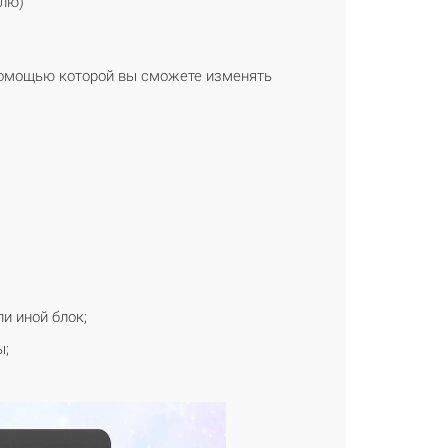
елю)
 помощью которой вы сможете изменять
и иной блок;
ы;