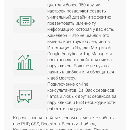
цветов и более 350 других
настроек позволяют создать
уникальный дизайн и эффектно
презентовать именно ту
информацию, которая у вас есть.
Хамелеон – это не шаблон, это
именно конструктор лендингов.
Интеграция с Яндекс Метрикой,
Google Analytics и Tag Manager и
простановка «целей» для них за
пару кликов. Больше не нужно
лазить в шаблон или обращаться
к веб-мастеру.
Подключение on-line
консультантов, CallBack сервисов,
чатов и любых других сервисов за
пару кликов и БЕЗ необходимости
работать с кодом.
Короче говоря… с Хамелеоном вы можете забыть
про PHP, CSS, Bootstrap, Верстку, Шаблон,
Компонент и другие «страшные» слова. Просто